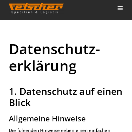
Toggl
Navig
Unternehmen
Datenschutz-
Spedition
erklärung
Logistik
Karriere
1. Datenschutz auf einen
Kontakt
Blick
Allgemeine Hinweise
Die folgenden Hinweise geben einen einfachen