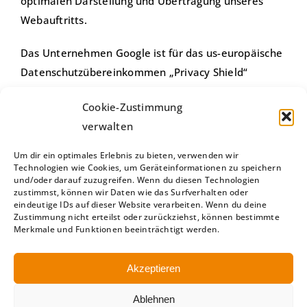
optimalen Darstellung und Übertragung unseres
Webauftritts.
Das Unternehmen Google ist für das us-europäische
Datenschutzübereinkommen „Privacy Shield“
zertifiziert. Dieses Datenschutzübereinkommen soll
Cookie-Zustimmung
die Einhaltung des in der EU geltenden
verwalten
Datenschutzniveaus gewährleisten.
Um dir ein optimales Erlebnis zu bieten, verwenden wir
Einzelheiten über Google Web Fonts finden Sie
Technologien wie Cookies, um Geräteinformationen zu speichern
und/oder darauf zuzugreifen. Wenn du diesen Technologien
unter:
zustimmst, können wir Daten wie das Surfverhalten oder
https://www.google.com/fonts#AboutPlace:about
eindeutige IDs auf dieser Website verarbeiten. Wenn du deine
Zustimmung nicht erteilst oder zurückziehst, können bestimmte
und weitere Informationen in den
Merkmale und Funktionen beeinträchtigt werden.
Datenschutzbestimmungen von Google:
https://policies.google.com/privacy/partners?hl=de
Akzeptieren
5. Änderungen der
Ablehnen