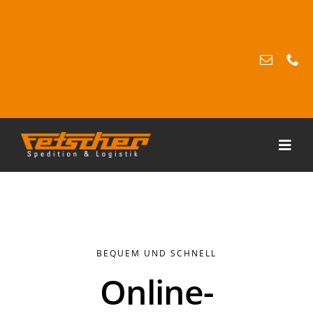
Zum
Inhalt
springen
Toggl
Navig
Unternehmen
Spedition
BEQUEM UND SCHNELL
Logistik
Online-
Karriere